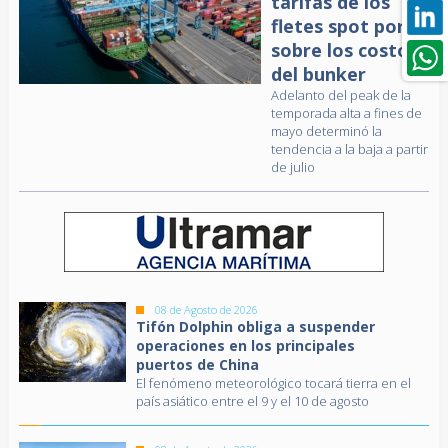
tarifas de los
fletes spot por
sobre los costos
del bunker
Adelanto del peak de la
temporada alta a fines de
mayo determinó la
tendencia a la baja a partir
de julio
08 de Agosto de 2026
Tifón Dolphin obliga a suspender
operaciones en los principales
puertos de China
El fenómeno meteorológico tocará tierra en el
país asiático entre el 9 y el 10 de agosto