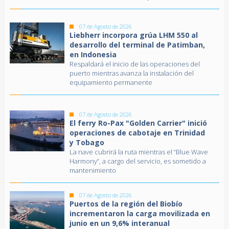
07 de Agosto de 2026
Liebherr incorpora grúa LHM 550 al
desarrollo del terminal de Patimban,
en Indonesia
Respaldará el inicio de las operaciones del
puerto mientras avanza la instalación del
equipamiento permanente
07 de Agosto de 2026
El ferry Ro-Pax "Golden Carrier" inició
operaciones de cabotaje en Trinidad
y Tobago
La nave cubrirá la ruta mientras el “Blue Wave
Harmony”, a cargo del servicio, es sometido a
mantenimiento
07 de Agosto de 2026
Puertos de la región del Biobío
incrementaron la carga movilizada en
junio en un 9,6% interanual