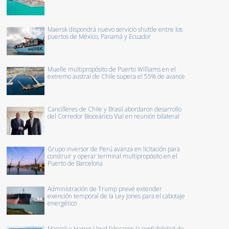
Maersk dispondrá nuevo servicio shuttle entre los
puertos de México, Panamá y Ecuador
Muelle multipropósito de Puerto Williams en el
extremo austral de Chile supera el 55% de avance
Cancilleres de Chile y Brasil abordaron desarrollo
del Corredor Bioceánico Vial en reunión bilateral
Grupo inversor de Perú avanza en licitación para
construir y operar terminal multipropósito en el
Puerto de Barcelona
Administración de Trump prevé extender
exención temporal de la Ley Jones para el cabotaje
energético
Maersk y Hapag-Lloyd lideraron la confiabilidad de