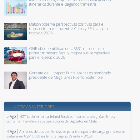
itinerarios durante el segundo trimestre
Matson observa perspectivas positivas para el
transporte marítimo entre China y EE.UU. para
resto de 2026
ONE obtiene utilidad de US$31 millones en el
primer trimestre fiscal y mejora sus perspectivas
para el ejercicio 2026
Gerente de Ultraport Punta Arenas es nombrado
presidente de Magallanes Puerto Sostenible
NOTICIAS ANTERIORES
5 Ago
HGT Latin America Inland Services incorpora seis grúas Empty
Container Handlers a sus operaciones de Depósitos en Chile
4 Ago
Arriendo de buques Handysize para transporte de carga granelera se
sostiene en US$16.000 en la ruta Lejano Oriente – WCSA