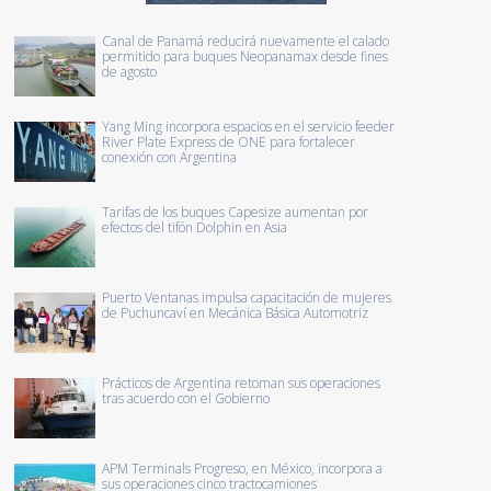
Canal de Panamá reducirá nuevamente el calado
permitido para buques Neopanamax desde fines
de agosto
Yang Ming incorpora espacios en el servicio feeder
River Plate Express de ONE para fortalecer
conexión con Argentina
Tarifas de los buques Capesize aumentan por
efectos del tifón Dolphin en Asia
Puerto Ventanas impulsa capacitación de mujeres
de Puchuncaví en Mecánica Básica Automotriz
Prácticos de Argentina retoman sus operaciones
tras acuerdo con el Gobierno
APM Terminals Progreso, en México, incorpora a
sus operaciones cinco tractocamiones