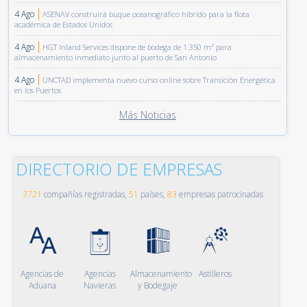
4 Ago
ASENAV construirá buque oceanográfico híbrido para la flota
académica de Estados Unidos
4 Ago
HGT Inland Services dispone de bodega de 1.350 m² para
almacenamiento inmediato junto al puerto de San Antonio
4 Ago
UNCTAD implementa nuevo curso online sobre Transición Energética
en los Puertos
Más Noticias
DIRECTORIO DE EMPRESAS
3721
compañías registradas,
51
países,
83
empresas patrocinadas
Agencias de
Agencias
Almacenamiento
Astilleros
Aduana
Navieras
y Bodegaje