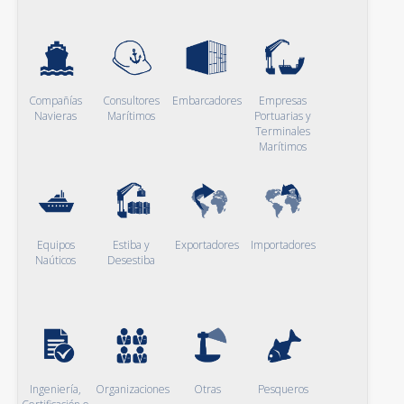
Compañías
Consultores
Embarcadores
Empresas
Navieras
Marítimos
Portuarias y
Terminales
Marítimos
Equipos
Estiba y
Exportadores
Importadores
Naúticos
Desestiba
Ingeniería,
Organizaciones
Otras
Pesqueros