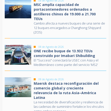
08 de Agosto de 2026
MSC amplía capacidad de
portacontenedores ordenados a
astilleros chinos de 19.000 a 21.700
TEUs
Cambio afecta a nueves buques de una serie de
12 buques encargados a Changhong Shipyard
(ZCIS)
08 de Agosto de 2026
ONE recibe buque de 13.932 TEUs
construido por Imabari Shibuilding
El "Success" conectará la USEC con Asia y el
Mediterráneo como parte del servicio ‘MS2’
08 de Agosto de 2026
Maersk destaca reconfiguración del
comercio global y creciente
relevancia de la ruta Asia–América
Latina
La necesidad de diversificación y resiliencia de
las cadenas de suministro fortalece los vínculos
entre ambas regiones