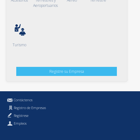
Accesorios
Terrestres y
Aéreo
Terrestre
Aeroportuarios
Turismo
Registre su Empresa
Contáctenos
Registro de Empresas
Regístrese
Empleos