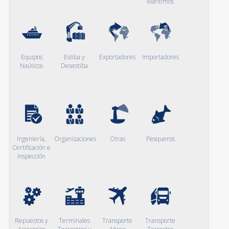
Marítimos
Equipos
Estiba y
Exportadores
Importadores
Naúticos
Desestiba
Ingeniería,
Organizaciones
Otras
Pesqueros
Certificación e
Inspección
Repuestos y
Terminales
Transporte
Transporte