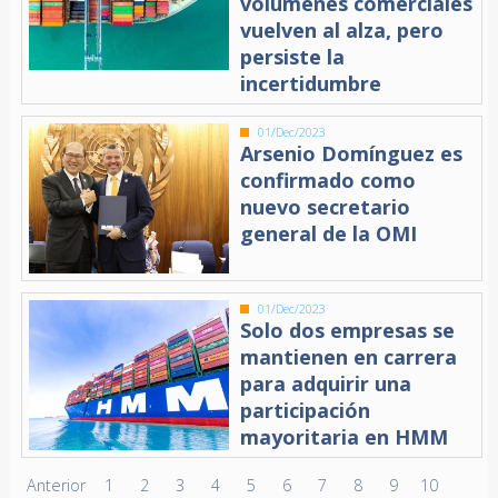
volúmenes comerciales
vuelven al alza, pero
persiste la
incertidumbre
01/Dec/2023
Arsenio Domínguez es
confirmado como
nuevo secretario
general de la OMI
01/Dec/2023
Solo dos empresas se
mantienen en carrera
para adquirir una
participación
mayoritaria en HMM
Anterior
1
2
3
4
5
6
7
8
9
10