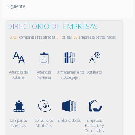
Siguiente
DIRECTORIO DE EMPRESAS
3721
compañías registradas,
51
países,
83
empresas patrocinadas
Agencias de
Agencias
Almacenamiento
Astilleros
Aduana
Navieras
y Bodegaje
Compañías
Consultores
Embarcadores
Empresas
Navieras
Marítimos
Portuarias y
Terminales