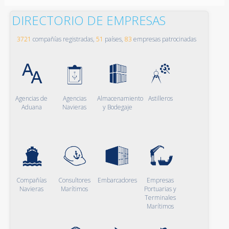
DIRECTORIO DE EMPRESAS
3721
compañías registradas,
51
países,
83
empresas patrocinadas
Agencias de
Agencias
Almacenamiento
Astilleros
Aduana
Navieras
y Bodegaje
Compañías
Consultores
Embarcadores
Empresas
Navieras
Marítimos
Portuarias y
Terminales
Marítimos