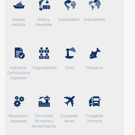
Equipos
Estiba y
Exportadores
Importadores
Naúticos
Desestiba
Ingeniería,
Organizaciones
Otras
Pesqueros
Certificación e
Inspección
Repuestos y
Terminales
Transporte
Transporte
Accesorios
Terrestres y
Aéreo
Terrestre
Aeroportuarios