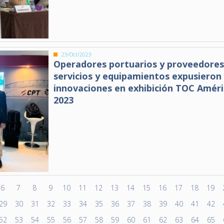
23/Oct/2023
Operadores portuarios y proveedores
servicios y equipamientos expusieron
innovaciones en exhibición TOC Amér
2023
6
7
8
9
10
11
12
13
14
15
16
17
18
19
29
30
31
32
33
34
35
36
37
38
39
40
41
42
52
53
54
55
56
57
58
59
60
61
62
63
64
65