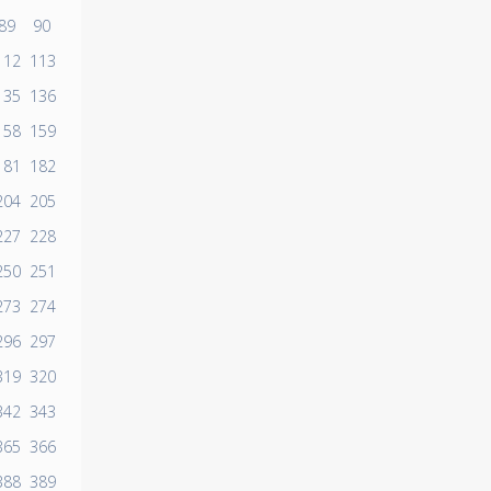
89
90
112
113
135
136
158
159
181
182
204
205
227
228
250
251
273
274
296
297
319
320
342
343
365
366
388
389