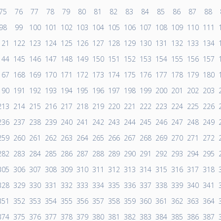
75
76
77
78
79
80
81
82
83
84
85
86
87
88
98
99
100
101
102
103
104
105
106
107
108
109
110
111
121
122
123
124
125
126
127
128
129
130
131
132
133
134
144
145
146
147
148
149
150
151
152
153
154
155
156
157
167
168
169
170
171
172
173
174
175
176
177
178
179
180
190
191
192
193
194
195
196
197
198
199
200
201
202
203
213
214
215
216
217
218
219
220
221
222
223
224
225
226
236
237
238
239
240
241
242
243
244
245
246
247
248
249
259
260
261
262
263
264
265
266
267
268
269
270
271
272
282
283
284
285
286
287
288
289
290
291
292
293
294
295
305
306
307
308
309
310
311
312
313
314
315
316
317
318
328
329
330
331
332
333
334
335
336
337
338
339
340
341
351
352
353
354
355
356
357
358
359
360
361
362
363
364
374
375
376
377
378
379
380
381
382
383
384
385
386
387