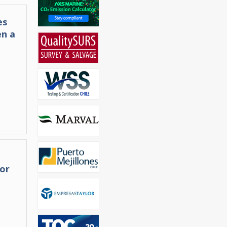
es
en a
3
tor