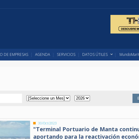
O DE EMPRESAS
AGENDA
SERVICIOS
DATOS ÚTILES
MundoMarit
30/Oct/2023
"Terminal Portuario de Manta contin
aportando para la reactivación econ