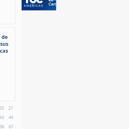
 de
 sus
icas
20
21
43
44
66
67