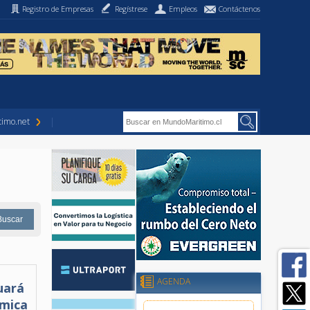
Registro de Empresas
Regístrese
Empleos
Contáctenos
imo.net
AGENDA
uará
ómica