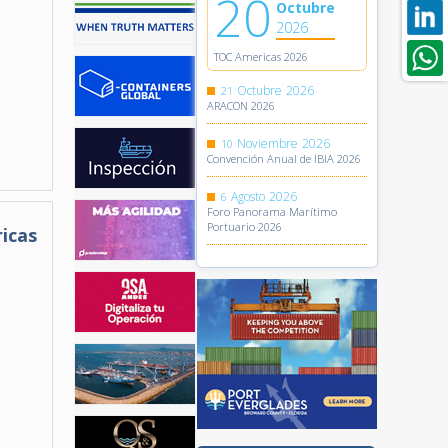
20
Octubre
2026
TOC Americas 2026
Octubre
2026
21
ARACON 2026
Noviembre
2026
10
Convención Anual de IBIA 2026
Agosto
2026
6
Foro Panorama Marítimo
Portuario 2026
icas