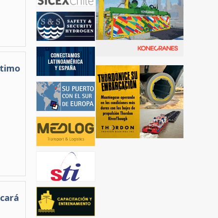
ítimo
ocará