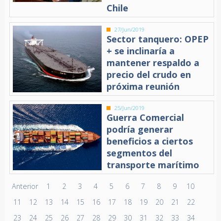
Chile
27/Jun/2019
Sector tanquero: OPEP
+ se inclinaría a
mantener respaldo a
precio del crudo en
próxima reunión
25/Jun/2019
Guerra Comercial
podría generar
beneficios a ciertos
segmentos del
transporte marítimo
Anterior
1
2
3
4
5
6
7
8
9
10
11
12
13
14
15
16
17
18
19
20
21
22
23
24
25
26
27
28
29
30
31
32
33
34