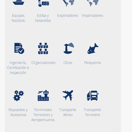
Equipos
Estiba y
Exportadores
Importadores
Naúticos
Desestiba
Ingeniería,
Organizaciones
Otras
Pesqueros
Certificación e
Inspección
Repuestos y
Terminales
Transporte
Transporte
Accesorios
Terrestres y
Aéreo
Terrestre
Aeroportuarios