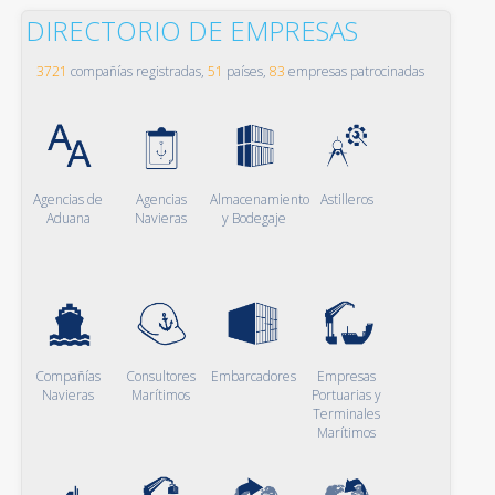
DIRECTORIO DE EMPRESAS
3721
compañías registradas,
51
países,
83
empresas patrocinadas
Agencias de
Agencias
Almacenamiento
Astilleros
Aduana
Navieras
y Bodegaje
Compañías
Consultores
Embarcadores
Empresas
Navieras
Marítimos
Portuarias y
Terminales
Marítimos