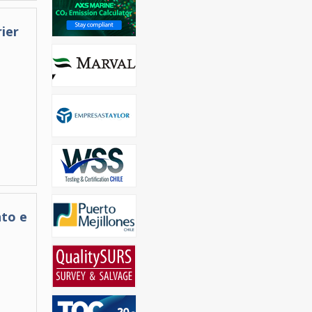
rier
nto e