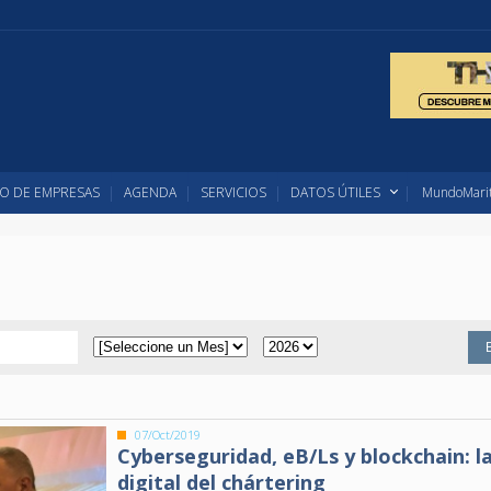
O DE EMPRESAS
AGENDA
SERVICIOS
DATOS ÚTILES
MundoMarit
07/Oct/2019
Cyberseguridad, eB/Ls y blockchain: l
digital del chártering