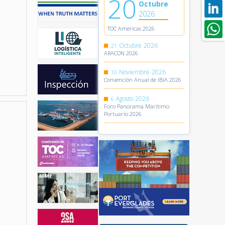
20
Octubre
2026
TOC Americas 2026
Octubre
2026
21
ARACON 2026
Noviembre
2026
10
Convención Anual de IBIA 2026
Agosto
2026
6
Foro Panorama Marítimo
Portuario 2026