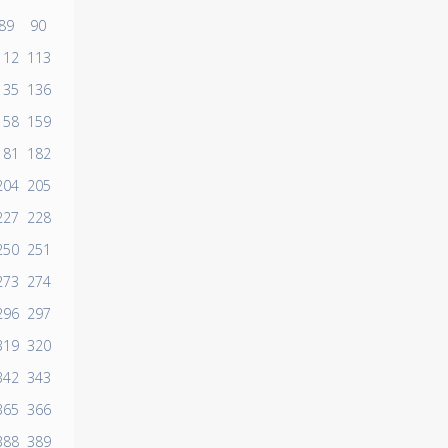
89
90
112
113
135
136
158
159
181
182
204
205
227
228
250
251
273
274
296
297
319
320
342
343
365
366
388
389