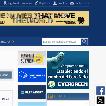
Registro de Empresas
Regístrese
Empleos
Contáctenos
imo.net
AGENDA
a era