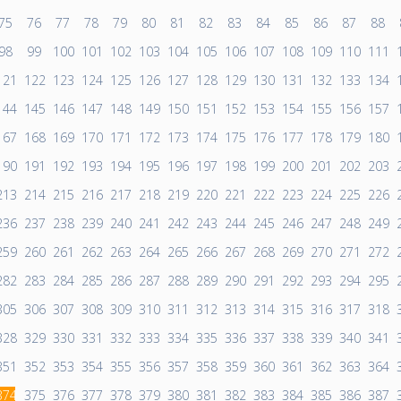
75
76
77
78
79
80
81
82
83
84
85
86
87
88
98
99
100
101
102
103
104
105
106
107
108
109
110
111
121
122
123
124
125
126
127
128
129
130
131
132
133
134
144
145
146
147
148
149
150
151
152
153
154
155
156
157
167
168
169
170
171
172
173
174
175
176
177
178
179
180
190
191
192
193
194
195
196
197
198
199
200
201
202
203
213
214
215
216
217
218
219
220
221
222
223
224
225
226
236
237
238
239
240
241
242
243
244
245
246
247
248
249
259
260
261
262
263
264
265
266
267
268
269
270
271
272
282
283
284
285
286
287
288
289
290
291
292
293
294
295
305
306
307
308
309
310
311
312
313
314
315
316
317
318
328
329
330
331
332
333
334
335
336
337
338
339
340
341
351
352
353
354
355
356
357
358
359
360
361
362
363
364
374
375
376
377
378
379
380
381
382
383
384
385
386
387