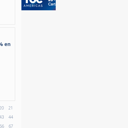
% en
20
21
43
44
66
67